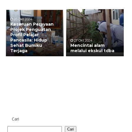
20 Okt 2024
Keseruan Perayaan
Projek Penguatan
Profil Pelajar
Pancasila: Hidup
27 Okt 2024
Sehat Bumiku
Mencintai alam
Terjaga
melalui ekskul tdba
Cari
Cari