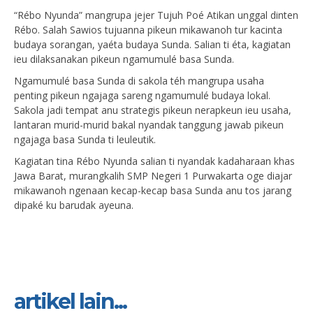
“Rébo Nyunda” mangrupa jejer Tujuh Poé Atikan unggal dinten
Rébo. Salah Sawios tujuanna pikeun mikawanoh tur kacinta
budaya sorangan, ya
éta budaya Sunda
. Salian ti éta, kagiatan
ieu dilaksanakan pikeun ngamumul
é
basa Sunda.
Ngamumulé basa Sunda di sakola téh mangrupa usaha
penting pikeun ngajaga sareng ngamumulé budaya lokal.
Sakola jadi tempat anu strategis pikeun nerapkeun ieu usaha,
lantaran murid-murid bakal nyandak tanggung jawab pikeun
ngajaga basa Sunda ti leuleutik.
Kagiatan tina Rébo Nyunda salian ti nyandak kadaharaan khas
Jawa Barat, murangkalih SMP Negeri 1 Purwakarta oge diajar
mikawanoh ngenaan kecap-kecap basa Sunda anu tos jarang
dipaké ku barudak ayeuna.
artikel lain...