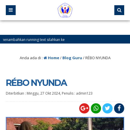
ambahkan running text silahkan ke
Anda ada di :
Home
/
Blog Guru
/
RÉBO NYUNDA
RÉBO NYUNDA
Diterbitkan :
Minggu, 27 Okt 2024
, Penulis :
admin123