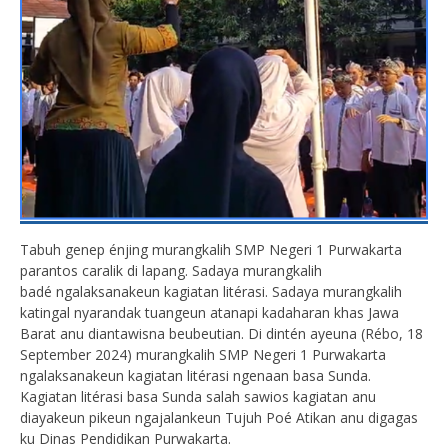
Tabuh genep
é
njing murangkalih SMP Negeri 1 Purwakarta
parantos caralik di lapang. Sadaya murangkalih
bad
é
ngalaksanakeun kagiatan
lit
é
rasi
. Sadaya murangkalih
katingal nyarandak tuangeun atanapi kadaharan khas Jawa
Barat anu diantawisna beubeutian. Di dint
é
n ayeuna (Rébo, 18
September 2024) murangkalih SMP Negeri 1 Purwakarta
ngalaksanakeun kagiatan
lit
é
rasi
ngenaan basa Sunda.
Kagiatan
lit
é
rasi
basa Sunda salah sawios kagiatan anu
diayakeun pikeun ngajalankeun
Tujuh Poé Atikan
anu digagas
ku Dinas Pendidikan Purwakarta.