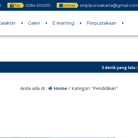
0
fax
0264-200210
email
smp1purwakarta@gmail.com
arakter
Galeri
E-learning
Perpustakaan
3 detik yang lalu
/ Untuk menambahk
Sekilas Info
Anda ada di :
Home
/
Kategori "Pendidikan"