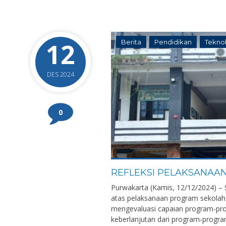
12
Berita
Pendidikan
Tekno
DES 2024
0
REFLEKSI PELAKSANAA
Purwakarta (Kamis, 12/12/2024) – 
atas pelaksanaan program sekolah 
mengevaluasi capaian program-pro
keberlanjutan dari program-progra