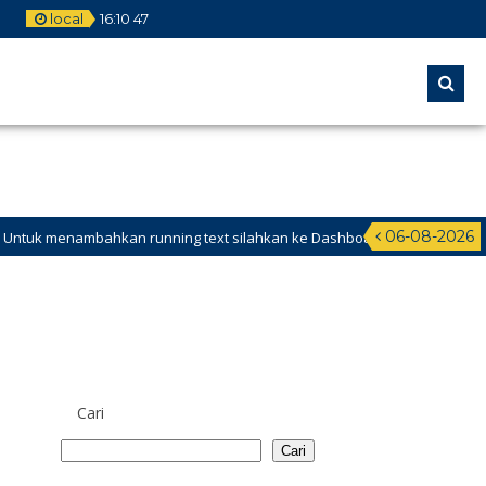
local
16
:
10
48
06-08-2026
an running text silahkan ke Dashboard >
Cari
Cari