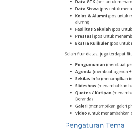
Data GTK
(pos untuk menam
Data Siswa
(pos untuk mena
Kelas & Alumni
(pos untuk m
alumni)
Fasilitas Sekolah
(pos untuk
Prestasi
(pos untuk menamba
Ekstra Kulikuler
(pos untuk 
Selain fitur diatas, juga terdapat 
Pengumuman
(membuat pe
Agenda
(membuat agenda + e
Sekilas Info
(menampilkan inf
Slideshow
(menambahkan ban
Quotes / Kutipan
(menambah
Beranda)
Galeri
(menampilkan galeri ph
Video
(untuk menambahkan d
Pengaturan Tema