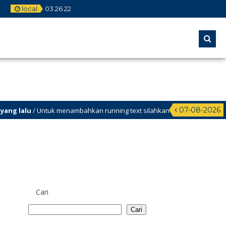
local
03
:
26
23
07-08-2026
lu
/ Untuk menambahkan running text silahkan ke Dashboard >
Cari
Cari