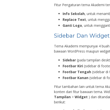
Fitur Pengaturan tema Akademi terdi
Info Sekolah
, untuk menamb
Replace Text
, untuk mengga
Ganti Logo
, untuk menggant
Sidebar Dan Widget
Tema Akademi mempunyai 4 buah S
bawaan WordPress maupun widget
Sidebar
(pada tampilan deskto
Footbar Kiri
(sidebar di foote
Footbar Tengah
(sidebar di
Footbar Kanan
(sidebar di f
Fitur tambahan lain untuk tema 
konten dari fitur bawaan tema. Wi
Tampilan
>
Widget
) dan ditanda
berikut: