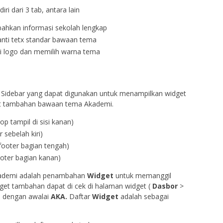
ri dari 3 tab, antara lain
ahkan informasi sekolah lengkap
nti tetx standar bawaan tema
i logo dan memilih warna tema
idebar yang dapat digunakan untuk menampilkan widget
 tambahan bawaan tema Akademi.
p tampil di sisi kanan)
r sebelah kiri)
 footer bagian tengah)
ooter bagian kanan)
Akademi adalah penambahan
Widget
untuk memanggil
dget tambahan dapat di cek di halaman widget (
Dasbor
>
i dengan awalai
AKA.
Daftar
Widget
adalah sebagai