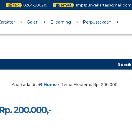
fax
0264-200210
email
smp1purwakarta@gmail.com
arakter
Galeri
E-learning
Perpustakaan
3 detik yang la
Sekilas Info
Anda ada di :
Home
/
Tema Akademi, Rp. 200.000,-
p. 200.000,-