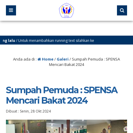
g lalu
/ Untuk menambahkan running text silahkan ke
Sekilas Info
Anda ada di :
Home
/
Galeri
/
Sumpah Pemuda : SPENSA
Mencari Bakat 2024
Sumpah Pemuda : SPENSA
Mencari Bakat 2024
Dibuat :
Senin, 28 Okt 2024