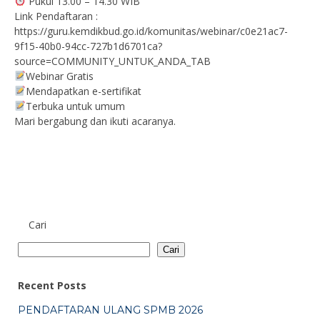
Pukul 13.00 – 14.30 WIB
Link Pendaftaran :
https://guru.kemdikbud.go.id/komunitas/webinar/c0e21ac7-
9f15-40b0-94cc-727b1d6701ca?
source=COMMUNITY_UNTUK_ANDA_TAB
Webinar Gratis
Mendapatkan e-sertifikat
Terbuka untuk umum
Mari bergabung dan ikuti acaranya.
Cari
Cari
Recent Posts
PENDAFTARAN ULANG SPMB 2026