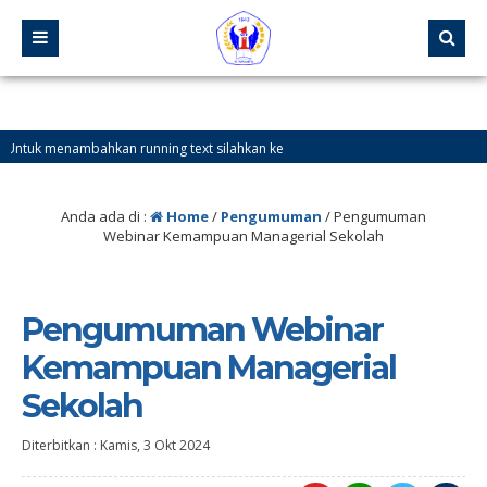
tuk menambahkan running text silahkan ke
fo
Anda ada di :
Home
/
Pengumuman
/
Pengumuman
Webinar Kemampuan Managerial Sekolah
Pengumuman Webinar
Kemampuan Managerial
Sekolah
Diterbitkan :
Kamis, 3 Okt 2024