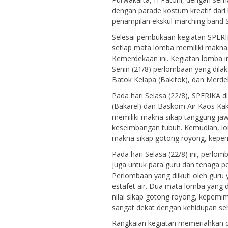
dengan parade kostum kreatif dari 
penampilan ekskul
marching band
S
Selesai pembukaan kegiatan SPERI
setiap mata lomba memiliki makna
Kemerdekaan ini. Kegiatan lomba i
Senin (21/8) perlombaan yang dilak
Batok Kelapa (Bakitok), dan Merd
Pada hari Selasa (22/8), SPERIKA 
(Bakarel) dan Baskom Air Kaos Kak
memiliki makna sikap tanggung ja
keseimbangan tubuh. Kemudian, lo
makna sikap gotong royong, kepem
Pada hari Selasa (22/8) ini, perlo
juga untuk para guru dan tenaga p
Perlombaan yang diikuti oleh gur
estafet air. Dua mata lomba yan
nilai sikap gotong royong, kepemi
sangat dekat dengan kehidupan seha
Rangkaian kegiatan memeriahkan d