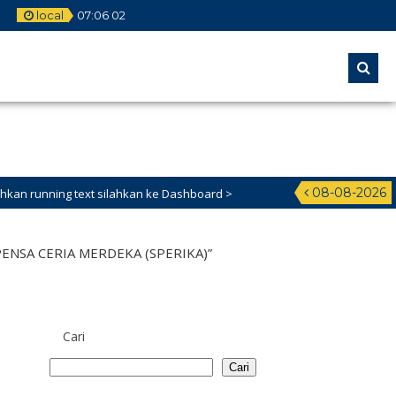
local
07
:
06
03
08-08-2026
xt silahkan ke Dashboard >
NSA CERIA MERDEKA (SPERIKA)”
Cari
Cari