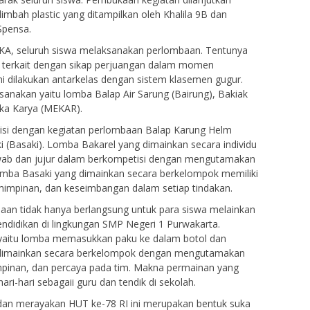
limbah plastic yang ditampilkan oleh Khalila 9B dan
pensa.
KA, seluruh siswa melaksanakan perlombaan. Tentunya
 terkait dengan sikap perjuangan dalam momen
ni dilakukan antarkelas dengan sistem klasemen gugur.
sanakan yaitu lomba Balap Air Sarung (Bairung), Bakiak
eka Karya (MEKAR).
diisi dengan kegiatan perlombaan Balap Karung Helm
i (Basaki). Lomba Bakarel yang dimainkan secara individu
wab dan jujur dalam berkompetisi dengan mengutamakan
mba Basaki yang dimainkan secara berkelompok memiliki
impinan, dan keseimbangan dalam setiap tindakan.
mbaan tidak hanya berlangsung untuk para siswa melainkan
endidikan di lingkungan SMP Negeri 1 Purwakarta.
u yaitu lomba memasukkan paku ke dalam botol dan
g dimainkan secara berkelompok dengan mengutamakan
mpinan, dan percaya pada tim. Makna permainan yang
ri-hari sebagaii guru dan tendik di sekolah.
an merayakan HUT ke-78 RI ini merupakan bentuk suka