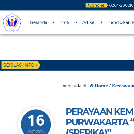
phone
0264-200210
Beranda
Profil
Artikel
Pendidikan K
SEKILAS INFO
Anda ada di :
Home
/
Kesiswaa
PERAYAAN KEM
16
PURWAKARTA “
(SPERIKA)”
OKT 2024