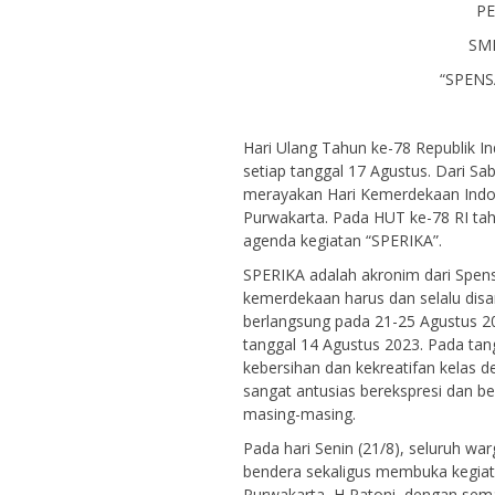
P
SM
“SPENS
Hari Ulang Tahun ke-78 Republik I
setiap tanggal 17 Agustus. Dari 
merayakan Hari Kemerdekaan Indon
Purwakarta. Pada HUT ke-78 RI ta
agenda kegiatan “SPERIKA”.
SPERIKA adalah akronim dari Spe
kemerdekaan harus dan selalu disam
berlangsung pada 21-25 Agustus 20
tanggal 14 Agustus 2023. Pada tan
kebersihan dan kekreatifan kelas 
sangat antusias berekspresi dan 
masing-masing.
Pada hari Senin (21/8), seluruh 
bendera sekaligus membuka kegiat
Purwakarta, H Patoni, dengan sema