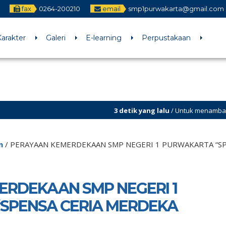
fax
0264-200210
email
smp1purwakarta@gmail.com
arakter
Galeri
E-learning
Perpustakaan
3 detik yang lalu
/ Untuk menambahkan running te
Sekilas Info
n
/
PERAYAAN KEMERDEKAAN SMP NEGERI 1 PURWAKARTA “SPE
ERDEKAAN SMP NEGERI 1
SPENSA CERIA MERDEKA