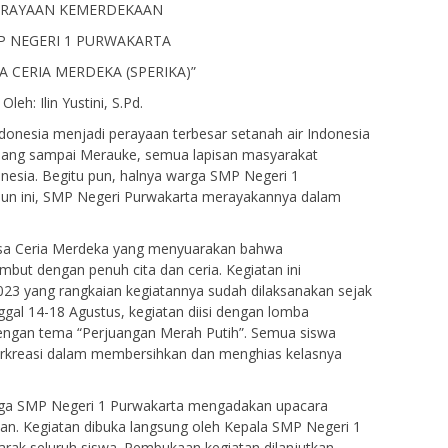
ERAYAAN KEMERDEKAAN
P NEGERI 1 PURWAKARTA
A CERIA MERDEKA (SPERIKA)”
Oleh: Ilin Yustini, S.Pd.
ndonesia menjadi perayaan terbesar setanah air Indonesia
Sabang sampai Merauke, semua lapisan masyarakat
esia. Begitu pun, halnya warga SMP Negeri 1
hun ini, SMP Negeri Purwakarta merayakannya dalam
nsa Ceria Merdeka yang menyuarakan bahwa
but dengan penuh cita dan ceria. Kegiatan ini
23 yang rangkaian kegiatannya sudah dilaksanakan sejak
ggal 14-18 Agustus, kegiatan diisi dengan lomba
dengan tema “Perjuangan Merah Putih”. Semua siswa
berkreasi dalam membersihkan dan menghias kelasnya
warga SMP Negeri 1 Purwakarta mengadakan upacara
an. Kegiatan dibuka langsung oleh Kepala SMP Negeri 1
rak seluruh siswa. Pembukaan kegiatan dilanjutkan