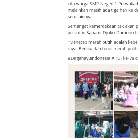
cita warga SMP Negeri 1 Purwakart
melainkan masih ada tiga hari ke 
seru lainnya.
Semangat kemerdekaan tak akan per
puisi dari Sapardi Djoko Damono ber
“Menatap merah putih adalah kebeb
raya. Berkibarlah terus merah pu
#DirgahayuIndonesia #HUTke-7