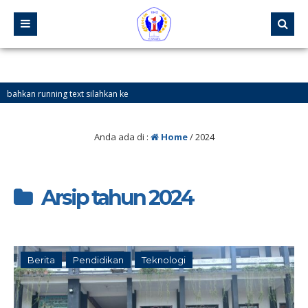
g text silahkan ke
Anda ada di :
Home
/
2024
Arsip tahun 2024
Berita
Pendidikan
Teknologi