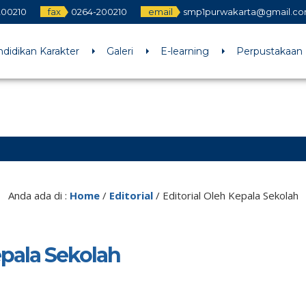
200210
fax
0264-200210
email
smp1purwakarta@gmail.c
didikan Karakter
Galeri
E-learning
Perpustakaan
3 det
Anda ada di :
Home
/
Editorial
/
Editorial Oleh Kepala Sekolah
epala Sekolah