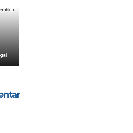
gai
entar