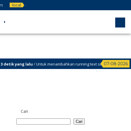
om
local
:
07-08-2026
ik yang lalu
/ Untuk menambahkan running text silahkan ke Dashboard > 
Cari
Cari